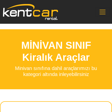
<
MİNİVAN SINIF
Kiralık Araçlar
Minivan sınıfına dahil araçlarımızı bu
kategori altında inleyebilirsiniz